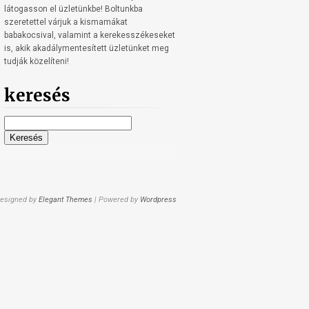
látogasson el üzletünkbe! Boltunkba
szeretettel várjuk a kismamákat
babakocsival, valamint a kerekesszékeseket
is, akik akadálymentesített üzletünket meg
tudják közelíteni!
keresés
Keresés:
esigned by
Elegant Themes
| Powered by
Wordpress