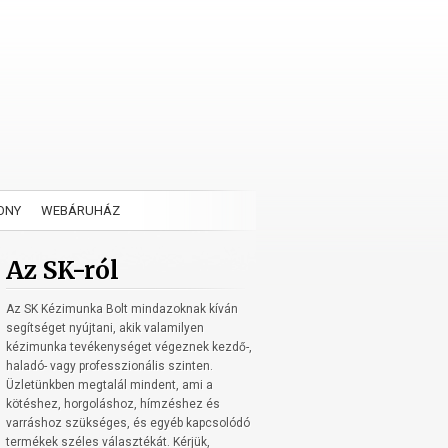
ONY
WEBÁRUHÁZ
Az SK-ról
Az SK Kézimunka Bolt mindazoknak kíván
segítséget nyújtani, akik valamilyen
kézimunka tevékenységet végeznek kezdő-,
haladó- vagy professzionális szinten.
Üzletünkben megtalál mindent, ami a
kötéshez, horgoláshoz, hímzéshez és
varráshoz szükséges, és egyéb kapcsolódó
termékek széles választékát. Kérjük,