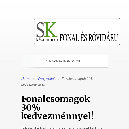
NAVIGATION MENU
Home
»
Hírek, akciók
»
Fonalcsomagok 30%
kedvezménnyel!
Fonalcsomagok
30%
kedvezménnyel!
Több közkedvelt fonalmárka néhány színét fél kilós