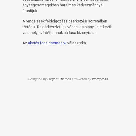
egységcsomagokban hatalmas kedvezménnyel
árusítjuk.
A rendelések feldolgozása beérkezési sorrendben
történik. Raktárkészletünk véges, ha hiány keletkezik
valamely színből, annak pótlása bizonytalan.
Az
akciós fonalcsomagok
választéka.
Designed by
Elegant Themes
| Powered by
Wordpress