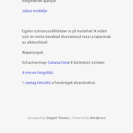
horgolóknak ajánljuk.
Július modellje
Egyéni színösszeállításban is jól mutathat! A vidám
szín és minta kavalkád élvezetessé teszi a takarónak
az elkészítését.
Alapanyagok:
Schachenmayr
Catania fona
l 8 különböző színben
4 mm-es horgolótű
1
vastag hímzőtű
a fonalvégek elvarrásához
Designed by
Elegant Themes
| Powered by
Wordpress