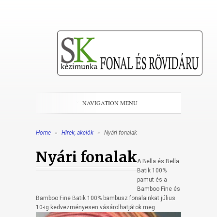
NAVIGATION MENU
Home
»
Hírek, akciók
»
Nyári fonalak
Nyári fonalak
A Bella és Bella
Batik 100%
pamut és a
Bamboo Fine és
Bamboo Fine Batik 100% bambusz fonalainkat július
10-ig ke
dvezményesen vásárolhatjátok meg