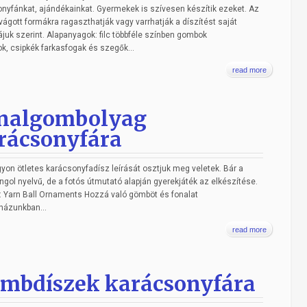
nyfánkat, ajándékainkat. Gyermekek is szívesen készítik ezeket. Az
ivágott formákra ragaszthatják vagy varrhatják a díszítést saját
ájuk szerint. Alapanyagok: filc többféle színben gombok
k, csipkék farkasfogak és szegők...
read more
nalgombolyag
rácsonyfára
yon ötletes karácsonyfadísz leírását osztjuk meg veletek. Bár a
angol nyelvű, de a fotós útmutató alapján gyerekjáték az elkészítése.
l: Yarn Ball Ornaments Hozzá való gömböt és fonalat
házunkban...
read more
mbdíszek karácsonyfára