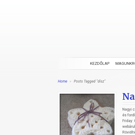
KEZDŐLAP
MAGUNKR
Home
»
Posts Tagged "dísz"
Na
Nagyi c
és fordí
Friday:
webáru
Rövidít