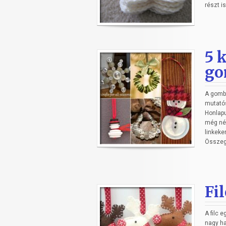
részt is
5 
go
A gomb 
mutatós
Honlapu
még néh
linkeke
Összegy
Fi
A filc 
nagy ha