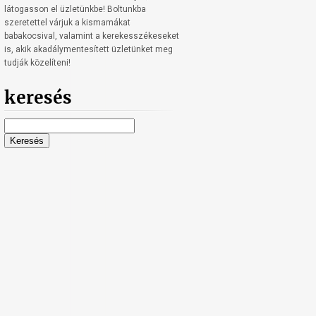
látogasson el üzletünkbe! Boltunkba
szeretettel várjuk a kismamákat
babakocsival, valamint a kerekesszékeseket
is, akik akadálymentesített üzletünket meg
tudják közelíteni!
keresés
Keresés: