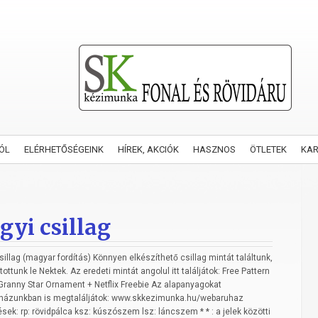
ÓL
ELÉRHETŐSÉGEINK
HÍREK, AKCIÓK
HASZNOS
ÖTLETEK
KA
gyi csillag
sillag (magyar fordítás) Könnyen elkészíthető csillag mintát találtunk,
tottunk le Nektek. Az eredeti mintát angolul itt találjátok: Free Pattern
 Granny Star Ornament + Netflix Freebie Az alapanyagokat
házunkban is megtaláljátok: www.skkezimunka.hu/webaruhaz
ések: rp: rövidpálca ksz: kúszószem lsz: láncszem * * : a jelek közötti