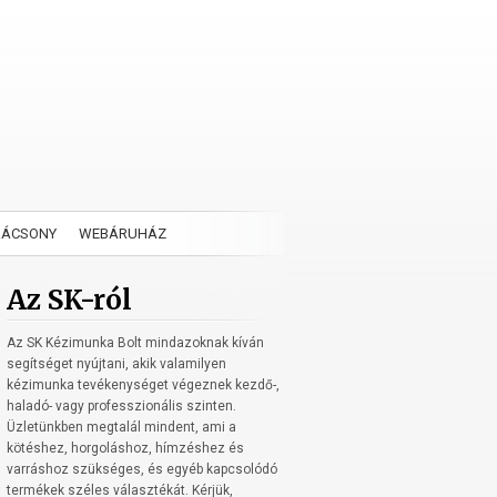
RÁCSONY
WEBÁRUHÁZ
Az SK-ról
Az SK Kézimunka Bolt mindazoknak kíván
segítséget nyújtani, akik valamilyen
kézimunka tevékenységet végeznek kezdő-,
haladó- vagy professzionális szinten.
Üzletünkben megtalál mindent, ami a
kötéshez, horgoláshoz, hímzéshez és
varráshoz szükséges, és egyéb kapcsolódó
termékek széles választékát. Kérjük,