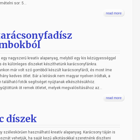
mételni sor: 5...
read more
karácsonyfadísz
mbokból
egy nagyszerű kreatív alapanyag, melyből egy kis kézügyességgel
 és különleges díszeket készíthetünk karácsonyfánkra.
nkon már volt szó gombból készült karácsonyfáról, és most íme
ány kedves ötlet. Bár a leírások nem magyar nyelven íródtak, a
n található fotók segítséget nyújtanak elkészítésükhöz.
űjtöttünk öt remek ötletet, melyek megvalósításához az...
read more
lc díszek
egy széleskörűen használható kreatív alapanyag. Karácsony táján is
sznát vehetjük, ha saját kezű alkotásokkal szeretnénk díszíteni