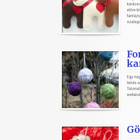
karácso
előre k
fantázi
szalago
Fo
ka
Egy nag
leírás 
Tutoria
webáru
Gö