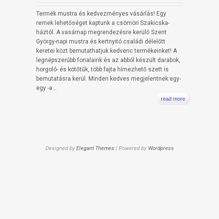
Termék mustra és kedvezményes vásárlás! Egy
remek lehetőséget kaptunk a csömöri Szakicska-
háztól. A vasárnap megrendezésre kerülő Szent
György-napi mustra és kertnyitó családi délelőtt
keretei közt bemutathatjuk kedvenc termékeinket! A
legnépszerűbb fonalaink és az abból készült darabok,
horgoló- és kötőtűk, több fajta hímezhető szett is
bemutatásra kerül. Minden kedves megjelentnek egy-
egy -a...
read more
Designed by
Elegant Themes
| Powered by
Wordpress