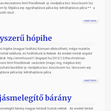
as-decorations.html Rövidítések: rp: rövidpálca ksz: kúszószem lsz:
m fp: félpálca erp: egyráhajtásos pálca krp: kétráhajtásos pálca * * : a
zötti részt...
read more
yszerű hópihe
ű hópihe (magyar fordítás) Könnyen elkészíthető, mégis mutatós
mintát találtunk, és fordítottunk le Nektek. Az eredeti mintát angolul
áljátok: http://emmhouse21.blogspot.hu/2015/12/the-christmas-
ions.html Rövidítések: varázskör (magic ring, mágikus kör):
zható kezdőkör rp: rövidpálca ksz: kúszószem lsz: láncszem erp:
jtásos pálca krp: kétráhajtásos pálca...
read more
jásmelegítő bárány
ásmelegítő bárány magyar leírását hoztuk nektek. Az eredeti leírást