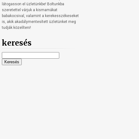
látogasson el üzletünkbe! Boltunkba
szeretettel várjuk a kismamákat
babakocsival, valamint a kerekesszékeseket
is, akik akadálymentesített üzletünket meg
tudják közelíteni!
keresés
Keresés: