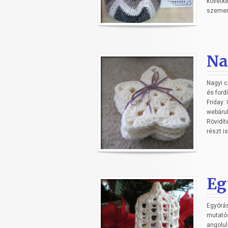
követke
szemen.
Na
Nagyi c
és fordí
Friday:
webáru
Rövidít
részt is
Eg
Egyórás
mutatós
angolul