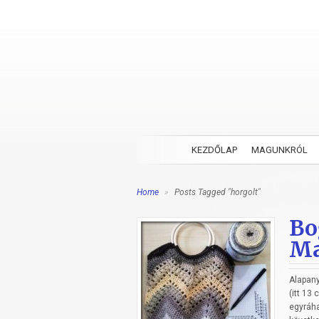
KEZDŐLAP
MAGUNKRÓL
Home
»
Posts Tagged "horgolt"
Bo
Ma
Alapany
(itt 1
egyráha