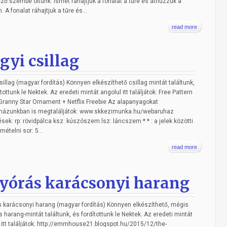
ző szembe öltünk. Ismét ráhajtjuk a fonalat a tűre és áthúzzuk a
 A fonalat ráhajtjuk a tűre és...
read more
gyi csillag
sillag (magyar fordítás) Könnyen elkészíthető csillag mintát találtunk,
tottunk le Nektek. Az eredeti mintát angolul itt találjátok: Free Pattern
 Granny Star Ornament + Netflix Freebie Az alapanyagokat
házunkban is megtaláljátok: www.skkezimunka.hu/webaruhaz
ések: rp: rövidpálca ksz: kúszószem lsz: láncszem * * : a jelek közötti
mételni sor: 5...
read more
yórás karácsonyi harang
 karácsonyi harang (magyar fordítás) Könnyen elkészíthető, mégis
 harang-mintát találtunk, és fordítottunk le Nektek. Az eredeti mintát
 itt találjátok: http://emmhouse21.blogspot.hu/2015/12/the-