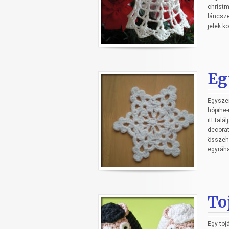
christm
láncsze
jelek kö
Eg
Egyszer
hópihe-
itt tal
decorat
összehú
egyráha
To
Egy toj