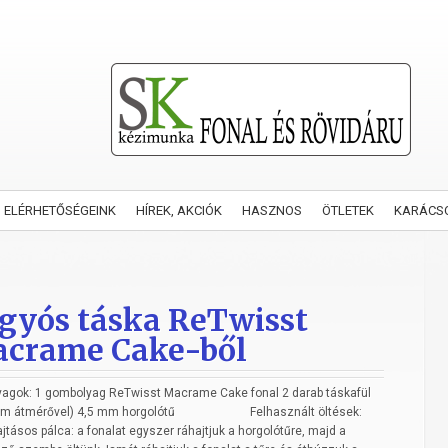
ELÉRHETŐSÉGEINK
HÍREK, AKCIÓK
HASZNOS
ÖTLETEK
KARÁCS
gyós táska ReTwisst
crame Cake-ből
agok: 1 gombolyag ReTwisst Macrame Cake fonal 2 darab táskafül
3 cm átmérővel) 4,5 mm horgolótű Felhasznált öltések:
jtásos pálca: a fonalat egyszer ráhajtjuk a horgolótűre, majd a