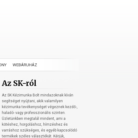
ONY
WEBÁRUHÁZ
Az SK-ról
Az SK Kézimunka Bolt mindazoknak kíván
segítséget nyújtani, akik valamilyen
kézimunka tevékenységet végeznek kezdő-,
haladó- vagy professzionális szinten.
Üzletünkben megtalál mindent, ami a
kötéshez, horgoláshoz, hímzéshez és
varráshoz szükséges, és egyéb kapcsolódó
termékek széles választékát. Kérjük,