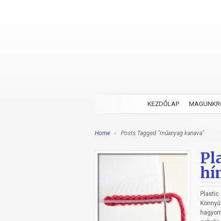
KEZDŐLAP
MAGUNKR
Home
»
Posts Tagged "műanyag kanava"
Pl
hí
Plasti
Könnyű 
hagyom