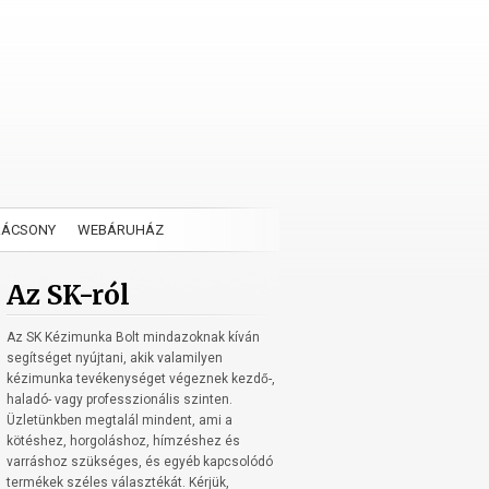
RÁCSONY
WEBÁRUHÁZ
Az SK-ról
Az SK Kézimunka Bolt mindazoknak kíván
segítséget nyújtani, akik valamilyen
kézimunka tevékenységet végeznek kezdő-,
haladó- vagy professzionális szinten.
Üzletünkben megtalál mindent, ami a
kötéshez, horgoláshoz, hímzéshez és
varráshoz szükséges, és egyéb kapcsolódó
termékek széles választékát. Kérjük,