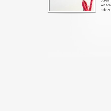
gobelin
köszönh
dobozt,