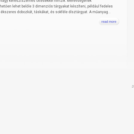
 vagy keresztszemes öltésekkel hímzik. Merevségének
etően lehet belőle 3 dimenziós tárgyakat készíteni, például fedeles
 ékszeres dobozkát, táskákat, és sokféle dísztárgyat. A műanyag...
read more
D