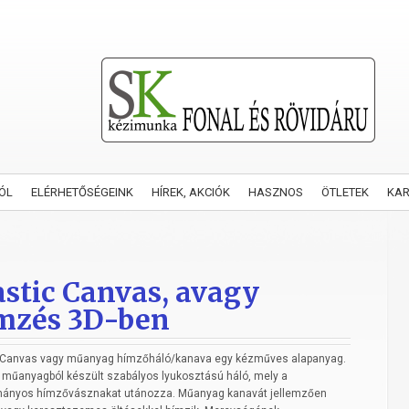
ÓL
ELÉRHETŐSÉGEINK
HÍREK, AKCIÓK
HASZNOS
ÖTLETEK
KA
astic Canvas, avagy
mzés 3D-ben
c Canvas vagy műanyag hímzőháló/kanava egy kézműves alapanyag.
műanyagból készült szabályos lyukosztású háló, mely a
ányos hímzővásznakat utánozza. Műanyag kanavát jellemzően