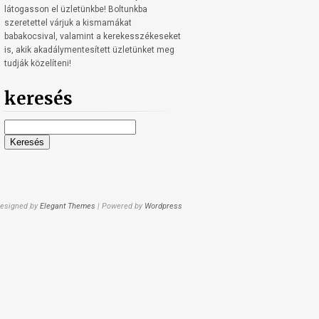
látogasson el üzletünkbe! Boltunkba
szeretettel várjuk a kismamákat
babakocsival, valamint a kerekesszékeseket
is, akik akadálymentesített üzletünket meg
tudják közelíteni!
keresés
Keresés:
esigned by
Elegant Themes
| Powered by
Wordpress