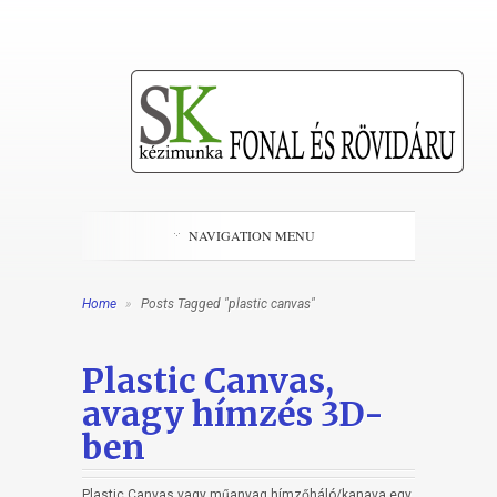
NAVIGATION MENU
Home
»
Posts Tagged "plastic canvas"
Plastic Canvas,
avagy hímzés 3D-
ben
Plastic Canvas vagy műanyag hímzőháló/kanava egy