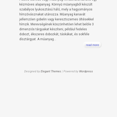
kézműves alapanyag. Könnyű műanyagból készült
szabályos lyukosztású háló, mely a hagyományos
hímzővásznakat utánozza. Műanyag kanavát
jellemzően gobelin vagy keresztszemes öltésekkel
hímzik. Merevségének köszönhetően lehet belőle 3
dimenziós tárgyakat készíteni, például fedeles
dobozt, ékszeres dobozkát, táskákat, és sokféle
dísztárgyat. A műanyag...
read more
Designed by
Elegant Themes
| Powered by
Wordpress