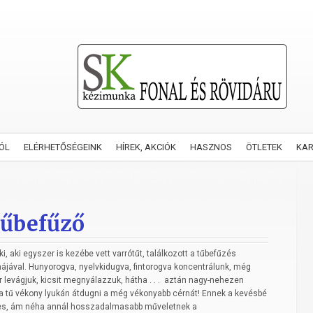
ÓL
ELÉRHETŐSÉGEINK
HÍREK, AKCIÓK
HASZNOS
ÖTLETEK
KA
tűbefűző
i, aki egyszer is kezébe vett varrótűt, találkozott a tűbefűzés
ájával. Hunyorogva, nyelvkidugva, fintorogva koncentrálunk, még
 levágjuk, kicsit megnyálazzuk, hátha . . . aztán nagy-nehezen
 a tű vékony lyukán átdugni a még vékonyabb cérnát! Ennek a kevésbé
es, ám néha annál hosszadalmasabb műveletnek a