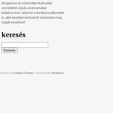
látogasson el üzletünkbe! Boltunkba
szeretettel várjuk a kismamákat
babakocsival, valamint a kerekesszékeseket
is, akik akadálymentesített üzletünket meg
tudják közelíteni!
keresés
Keresés:
esigned by
Elegant Themes
| Powered by
Wordpress