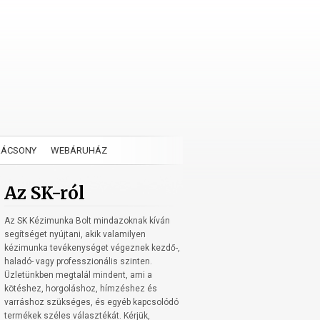
RÁCSONY
WEBÁRUHÁZ
Az SK-ról
Az SK Kézimunka Bolt mindazoknak kíván
segítséget nyújtani, akik valamilyen
kézimunka tevékenységet végeznek kezdő-,
haladó- vagy professzionális szinten.
Üzletünkben megtalál mindent, ami a
kötéshez, horgoláshoz, hímzéshez és
varráshoz szükséges, és egyéb kapcsolódó
termékek széles választékát. Kérjük,