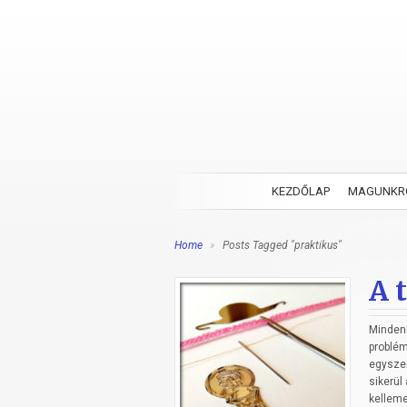
KEZDŐLAP
MAGUNKR
Home
»
Posts Tagged "praktikus"
A 
Mindenk
problém
egyszer
sikerül
kellem