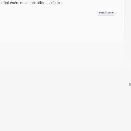
erűsítésére most már több eszköz is...
read more
D