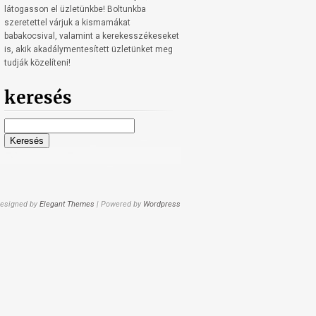
látogasson el üzletünkbe! Boltunkba
szeretettel várjuk a kismamákat
babakocsival, valamint a kerekesszékeseket
is, akik akadálymentesített üzletünket meg
tudják közelíteni!
keresés
Keresés:
esigned by
Elegant Themes
| Powered by
Wordpress