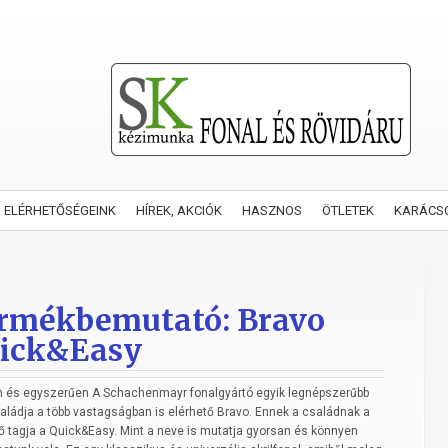
ELÉRHETŐSÉGEINK
HÍREK, AKCIÓK
HASZNOS
ÖTLETEK
KARÁCS
rmékbemutató: Bravo
ick&Easy
n és egyszerűen A Schachenmayr fonalgyártó egyik legnépszerűbb
aládja a több vastagságban is elérhető Bravo. Ennek a családnak a
 tagja a Quick&Easy. Mint a neve is mutatja gyorsan és könnyen