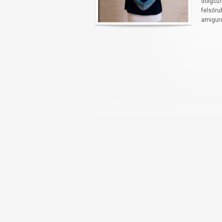
dolgozh
felsőru
amiguru