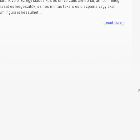
atunk vele. Ez egy klasszikus és univerzális akrilfonal, amiből meleg
házat és kiegészítők, színes mintás takaró és díszpárna vagy akár
mi figura is készülhet....
read more
D