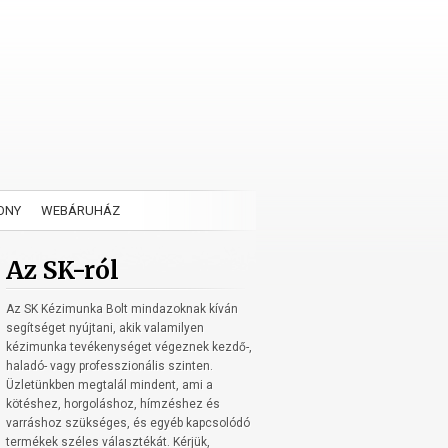
ONY
WEBÁRUHÁZ
Az SK-ról
Az SK Kézimunka Bolt mindazoknak kíván
segítséget nyújtani, akik valamilyen
kézimunka tevékenységet végeznek kezdő-,
haladó- vagy professzionális szinten.
Üzletünkben megtalál mindent, ami a
kötéshez, horgoláshoz, hímzéshez és
varráshoz szükséges, és egyéb kapcsolódó
termékek széles választékát. Kérjük,