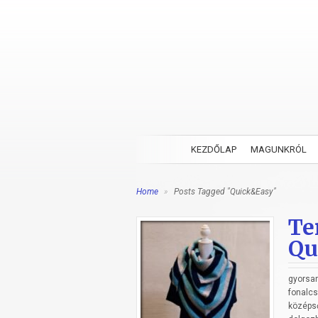
KEZDŐLAP
MAGUNKRÓL
Home
»
Posts Tagged "Quick&Easy"
Te
Qu
gyorsa
fonalcs
középső