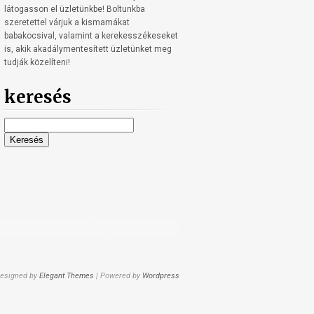
látogasson el üzletünkbe! Boltunkba
szeretettel várjuk a kismamákat
babakocsival, valamint a kerekesszékeseket
is, akik akadálymentesített üzletünket meg
tudják közelíteni!
keresés
Keresés:
esigned by
Elegant Themes
| Powered by
Wordpress