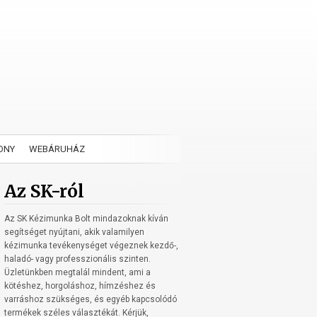
ONY
WEBÁRUHÁZ
Az SK-ról
Az SK Kézimunka Bolt mindazoknak kíván
segítséget nyújtani, akik valamilyen
kézimunka tevékenységet végeznek kezdő-,
haladó- vagy professzionális szinten.
Üzletünkben megtalál mindent, ami a
kötéshez, horgoláshoz, hímzéshez és
varráshoz szükséges, és egyéb kapcsolódó
termékek széles választékát. Kérjük,