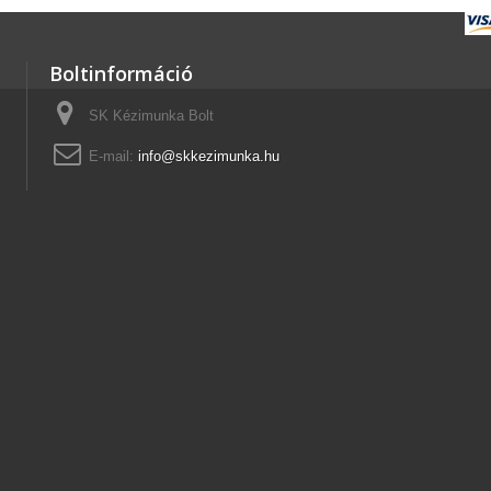
Boltinformáció
SK Kézimunka Bolt
E-mail:
info@skkezimunka.hu