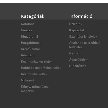
Kategóriák
Információ
Kötõfonal
Üzletünk
Hímzés
Kapcsolat
Hímzõfonal
Szállítási feltételek
Horgolófonal
Általános szerződési
feltételek
Kreatív fonal
GY.I.K.
Rövidáru
Adatvédelem
Kézimunka készletek
Oldaltérkép
Hobbi és dekorációs kellék
Kézimunka kellék
Makramé
Könyv, mintafüzet,
magazin