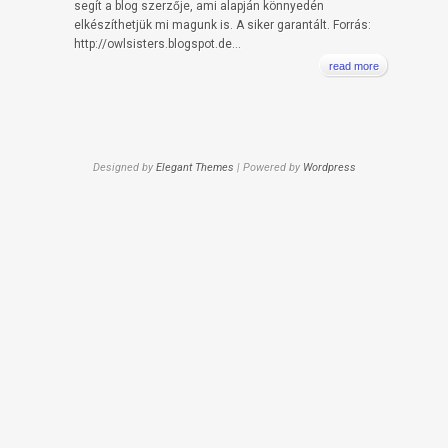
segít a blog szerzője, ami alapján könnyedén
elkészíthetjük mi magunk is. A siker garantált. Forrás:
http://owlsisters.blogspot.de...
read more
Designed by
Elegant Themes
| Powered by
Wordpress