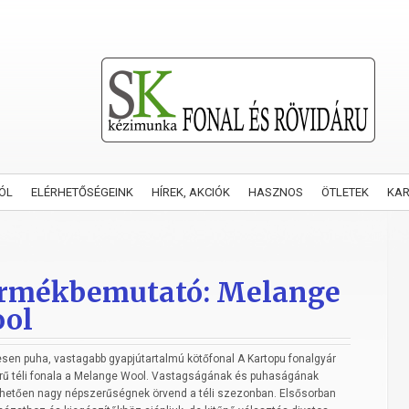
ÓL
ELÉRHETŐSÉGEINK
HÍREK, AKCIÓK
HASZNOS
ÖTLETEK
KA
rmékbemutató: Melange
ol
sen puha, vastagabb gyapjútartalmú kötőfonal A Kartopu fonalgyár
rű téli fonala a Melange Wool. Vastagságának és puhaságának
hetően nagy népszerűségnek örvend a téli szezonban. Elsősorban