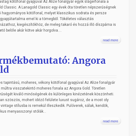
stag kötőfonal gyapjúval Az Alize fonalgyár egyik slágerfonala a
d Classic. A Lanagold Classic egy évek óta töretlen népszerűségnek
 hagyományos kötőfonal, melyet klasszikus sodrata és persze
yapjútartalma emel ki a tömegből. Tökéletes választás
házathoz, kiegészítőkhöz, de meleg takaró és hozzá illő díszpárna is
ető belőle akár kötve akár horgolva....
read more
rmékbemutató: Angora
ld
s tapintású, moheres, vékony kötőfonal gyapjúval Az Alize fonalgyár
múltra visszatekintő moheres fonala az Angora Gold. Töretlen
űségét kiváló minőségének és különleges kinézetének köszönheti.
an szöszös, mohert idéző felülete luxust sugároz, de a most oly
 vintage stílusba is remekül illeszkedik. Pulóverek, sálak, kendők,
kus menyasszonyi stólák...
read more