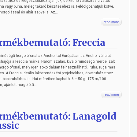
házathoz és kiegészítőkhöz ajánljuk, de kitűnő választás divatos
na vagy puha, meleg takaró készítéséhez is. Feldolgozhatjuk kötve,
 horgolással és akár szőve is. Az...
read more
rmékbemutató: Freccia
minőségű horgolófonal az Anchor-tól Európában az Anchor vállalat
hajója a Freccia márka. Három szálas, kiváló minőségű mercelizált
orgolófonal, mely igen sokoldalúan felhasználható. Puha, rugalmas
es. A Freccia ideális lakberendezési projektekhez, divatruházathoz
t babaruhákhoz is. Hat méretben kapható: 6 – 50 g=175 m/100
, ajánlott horgolótű...
read more
rmékbemutató: Lanagold
assic