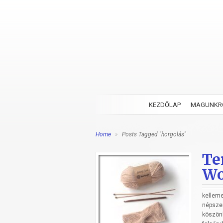
KEZDŐLAP
MAGUNKR
Home
»
Posts Tagged "horgolás"
Te
Wo
kelleme
népsze
köszön