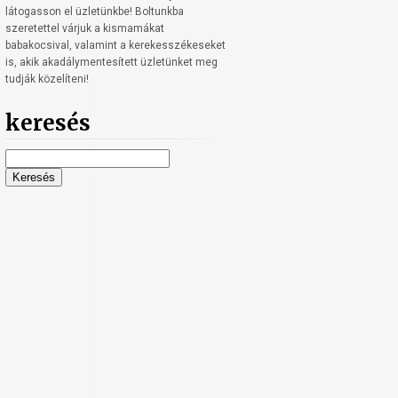
látogasson el üzletünkbe! Boltunkba
szeretettel várjuk a kismamákat
babakocsival, valamint a kerekesszékeseket
is, akik akadálymentesített üzletünket meg
tudják közelíteni!
keresés
Keresés: