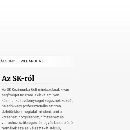
RÁCSONY
WEBÁRUHÁZ
Az SK-ról
Az SK Kézimunka Bolt mindazoknak kíván
segítséget nyújtani, akik valamilyen
kézimunka tevékenységet végeznek kezdő-,
haladó- vagy professzionális szinten.
Üzletünkben megtalál mindent, ami a
kötéshez, horgoláshoz, hímzéshez és
varráshoz szükséges, és egyéb kapcsolódó
termékek széles választékát. Kérjük,