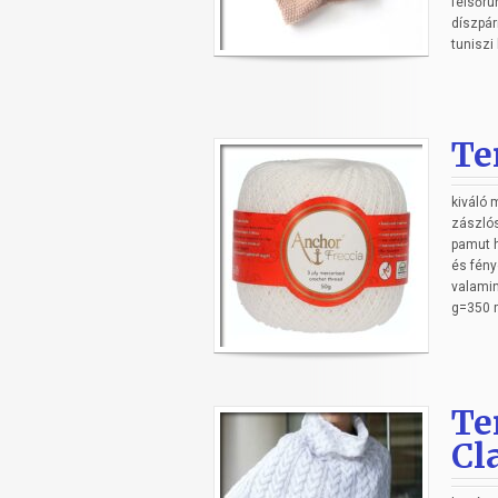
felsőru
díszpár
tuniszi
Te
kiváló 
zászlós
pamut h
és fény
valamin
g=350 m
Te
Cl