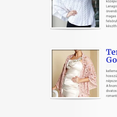
középva
Lanagol
örvendő
magas g
felsőru
készíth
Te
Go
kelleme
hosszú 
népszer
A finom
divatos
romanti