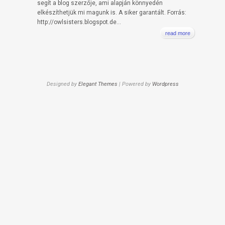
segít a blog szerzője, ami alapján könnyedén
elkészíthetjük mi magunk is. A siker garantált. Forrás:
http://owlsisters.blogspot.de...
read more
Designed by
Elegant Themes
| Powered by
Wordpress