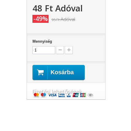
48 Ft‎
Adóval
-49%
Adóval
95 Ft‎
Mennyiség
Kosárba
Fizetési lehetőségek