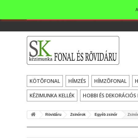
A
KÖTÕFONAL
HÍMZÉS
HÍMZÕFONAL
KÉZIMUNKA KELLÉK
HOBBI ÉS DEKORÁCIÓS 
Rövidáru
Zsinórok
Egyéb zsinór
Zsinó