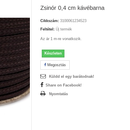
Zsinór 0,4 cm kávébarna
Cikkszám:
3100061234523
Feltétel:
Új termék
Az ár 1 m-re vonatkozik.
Készleten
Megosztás
Küldd el egy barátodnak!
Share on Facebook!
Nyomtatás