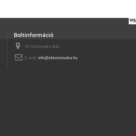
Boltinformáció
SK Kézimunka Bolt
E-mail:
info@skkezimunka.hu