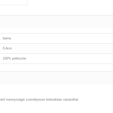
barna
0,4cm
100% poliészter
térõ mennyiséget személyesen boltunkban vásárolhat.