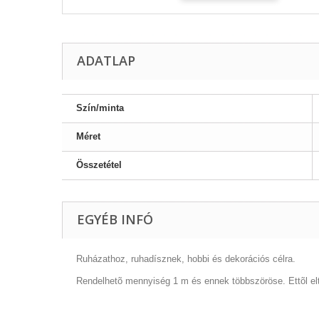
ADATLAP
Szín/minta
Méret
Összetétel
EGYÉB INFÓ
Ruházathoz, ruhadísznek, hobbi és dekorációs célra.
Rendelhetõ mennyiség 1 m és ennek többszöröse. Ettõl el