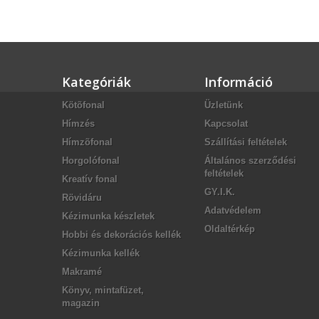
Kategóriák
Információ
Kötõfonal
Üzletünk
Hímzés
Kapcsolat
Hímzõfonal
Szállítási feltételek
Horgolófonal
Általános szerződési
feltételek
Kreatív fonal
GY.I.K.
Rövidáru
Adatvédelem
Kézimunka készletek
Oldaltérkép
Hobbi és dekorációs kellék
Kézimunka kellék
Makramé
Könyv, mintafüzet,
magazin