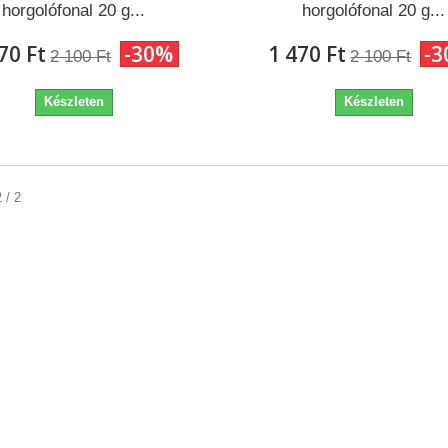
horgolófonal 20 g...
horgolófonal 20 g...
70 Ft‎
-30%
1 470 Ft‎
-
2 100 Ft‎
2 100 Ft‎
Készleten
Készleten
 / 2