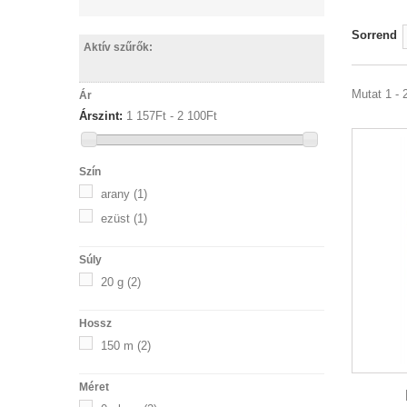
Sorrend
Aktív szűrők:
Mutat 1 - 2
Ár
Árszint:
1 157Ft‎ - 2 100Ft‎
Szín
arany
(1)
ezüst
(1)
Súly
20 g
(2)
Hossz
150 m
(2)
Méret