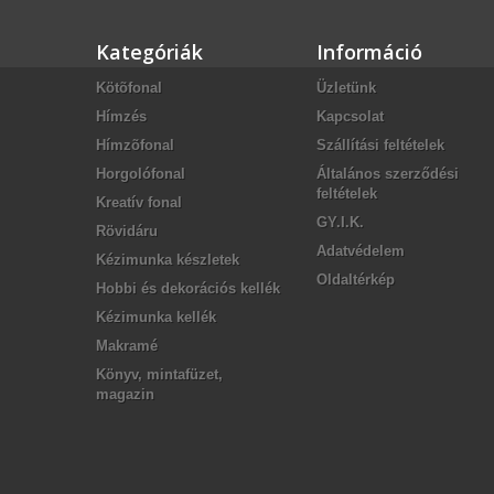
Kategóriák
Információ
Kötõfonal
Üzletünk
Hímzés
Kapcsolat
Hímzõfonal
Szállítási feltételek
Horgolófonal
Általános szerződési
feltételek
Kreatív fonal
GY.I.K.
Rövidáru
Adatvédelem
Kézimunka készletek
Oldaltérkép
Hobbi és dekorációs kellék
Kézimunka kellék
Makramé
Könyv, mintafüzet,
magazin