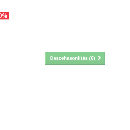
30%
Összehasonlítás (
0
)