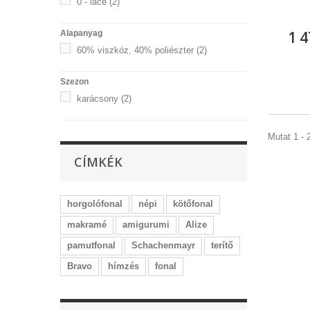
0 - lace
(2)
1 4
Alapanyag
60% viszkóz, 40% poliészter
(2)
Szezon
karácsony
(2)
Mutat 1 - 2
CÍMKÉK
horgolófonal
népi
kötőfonal
makramé
amigurumi
Alize
pamutfonal
Schachenmayr
terítő
Bravo
hímzés
fonal