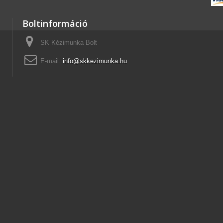
Boltinformáció
SK Kézimunka Bolt
E-mail:
info@skkezimunka.hu