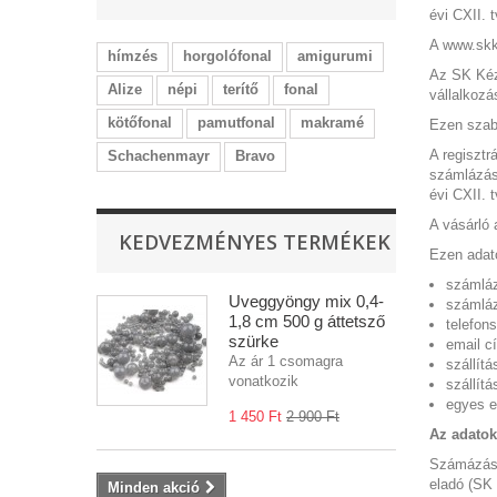
évi CXII. 
A www.skk
hímzés
horgolófonal
amigurumi
Az SK Kézi
Alize
népi
terítő
fonal
vállalkozá
kötőfonal
pamutfonal
makramé
Ezen szab
A regisztr
Schachenmayr
Bravo
számlázás 
évi CXII. t
A vásárló 
KEDVEZMÉNYES TERMÉKEK
Ezen adato
számláz
Üveggyöngy mix 0,4-
számláz
1,8 cm 500 g áttetsző
telefon
szürke
email c
Az ár 1 csomagra
szállítá
vonatkozik
szállítá
egyes 
1 450 Ft‎
2 900 Ft‎
Az adatok
Számázásn
eladó (SK 
Minden akció