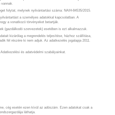
n vannak.
 folytat, melynek nyilvántartási száma: NAIH-84535/2015.
yilvántartást a személyes adatokkal kapcsolatban. A
, hogy a vonatkozó törvényeket betartják.
k (gazdálkodó szervezetek) esetében is ezt alkalmazzuk.
atait kizárólag a megrendelés teljesítése, házhoz szállítása,
dik fél részére ki nem adjuk. Az adatkezelés jogalapja 2011.
z Adatkezelési és adatvédelmi szabályainkat.
íme, cég esetén ezen kívül az adószám. Ezen adatokat csak a
endszergazdája láthatja.