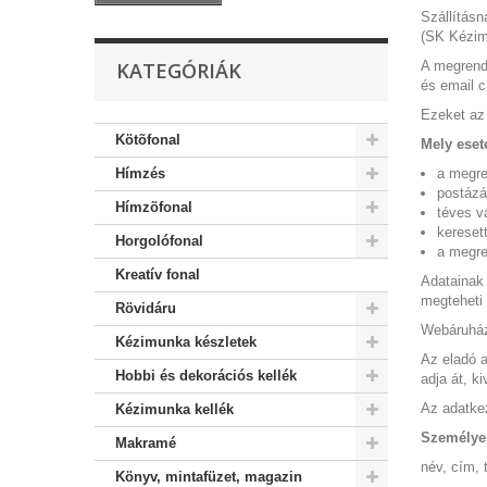
Szállításn
(SK Kézimu
KATEGÓRIÁK
A megrend
és email c
Ezeket az 
Kötõfonal
Mely eset
Hímzés
a megre
postázá
Hímzõfonal
téves v
kereset
Horgolófonal
a megre
Kreatív fonal
Adatainak 
megteheti 
Rövidáru
Webáruházu
Kézimunka készletek
Az eladó a
Hobbi és dekorációs kellék
adja át, k
Az adatke
Kézimunka kellék
Személye
Makramé
név, cím, 
Könyv, mintafüzet, magazin