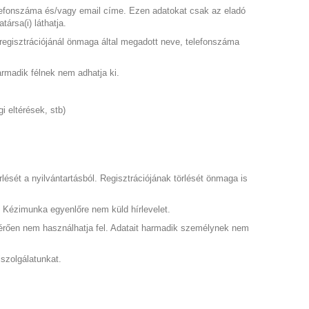
 telefonszáma és/vagy email címe. Ezen adatokat csak az eladó
ársa(i) láthatja.
egisztrációjánál önmaga által megadott neve, telefonszáma
rmadik félnek nem adhatja ki.
 eltérések, stb)
lését a nyilvántartásból. Regisztrációjának törlését önmaga is
 Kézimunka egyenlőre nem küld hírlevelet.
ltérően nem használhatja fel. Adatait harmadik személynek nem
szolgálatunkat.