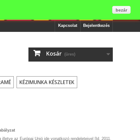
bezár
Kapcsolat
Bejelentkezés
Kosár
(üres)
RAMÉ
KÉZIMUNKA KÉSZLETEK
abályzat
lletve az Európai Unió ide vonatkozó rendeleteivel [ld. 2011.