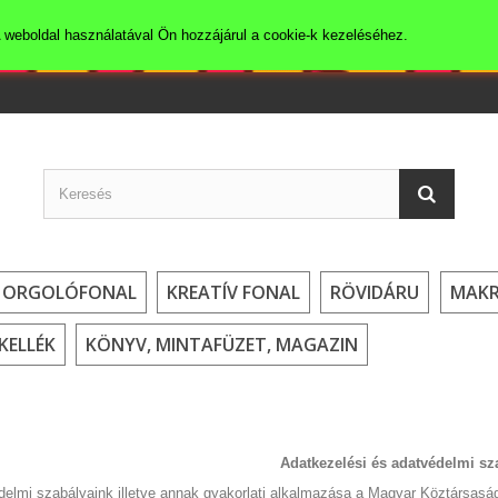
 weboldal használatával Ön hozzájárul a cookie-k kezeléséhez.
HORGOLÓFONAL
KREATÍV FONAL
RÖVIDÁRU
MAK
KELLÉK
KÖNYV, MINTAFÜZET, MAGAZIN
Adatkezelési és adatvédelmi sz
elmi szabályaink illetve annak gyakorlati alkalmazása a Magyar Köztársaság i