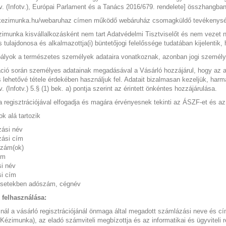
tv. (Infotv.), Európai Parlament és a Tanács 2016/679. rendelete] összhangba
ezimunka.hu/webaruhaz címen működő webáruház csomagküldő tevékenységet
munka kisvállalkozásként nem tart Adatvédelmi Tisztviselőt és nem vezet n
s tulajdonosa és alkalmazottja(i) büntetőjogi felelőssége tudatában kijelentik
ályok a természetes személyek adataira vonatkoznak, azonban jogi személye
áció során személyes adatainak megadásával a Vásárló hozzájárul, hogy az ad
lehetővé tétele érdekében használjuk fel. Adatait bizalmasan kezeljük, harma
v. (Infotv.) 5.§ (1) bek. a) pontja szerint az érintett önkéntes hozzájárulása.
a regisztrációjával elfogadja és magára érvényesnek tekinti az ÁSZF-et és a
k alá tartozik
ási név
ási cím
szám(ok)
ím
si név
si cím
esetekben adószám, cégnév
 felhasználása:
ál a vásárló regisztrációjánál önmaga által megadott számlázási neve és c
Kézimunka), az eladó számviteli megbízottja és az informatikai és ügyviteli r