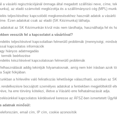
ál a vásárló regisztrációjánál önmaga által megadott szállítási neve, címe,
nka), az eladó számviteli megbízottja és a szállítmányozó cég (MPL) munkat
elés teljesítéséhez kapcsolódó megkeresésekhez használt adatok a vásárló r
íme. Ezen adatokat csak az eladó (SK Kézimunka) láthatja.
adatokat az SK Kézimunkán kívül más nem tárolhatja, használhatja fel és ha
ekben vesszük fel a kapcsolatot a vásárlóval?
ndelés teljesítésével kapcsolatban felmerülő problémák (mennyiségi, minőségi
ssal kapcsolatos információk
agy hiányos adatmegadás
t termék beérkezése
ndelés készítésével kapcsolatosan felmerülő problémák
felhasználását addig tekintjük folyamatosnak, amíg nem kéri írásban azok tör
a Saját fiókjában.
nkban a hírlevélre való feliratkozás lehetősége választható, azonban az SK
 rendelkezésre bocsájtott személyes adatokat a fentiekben megjelöltektől e
ivéve, ha erre törvény kötelezi, illetve a Vásárló erre felhatalmazását adja.
zelésünkkel kapcsolatos kérdéseivel keresse az
ÁFSZ-ben ismertetett
Ügyfél
s adatnak minősül:
telefonszám, email cím, IP cím, cookie azonosítók