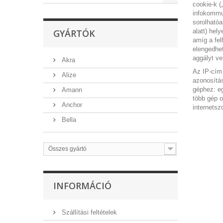
cookie-k („
infokommun
sorolhatóa
GYÁRTÓK
alatt) hel
amíg a fel
elengedhet
aggályt ve
Akra
Az IP-cím 
Alize
azonosítás
géphez: eg
Amann
több gép o
Anchor
internetsz
Bella
Összes gyártó
INFORMÁCIÓ
Szállítási feltételek