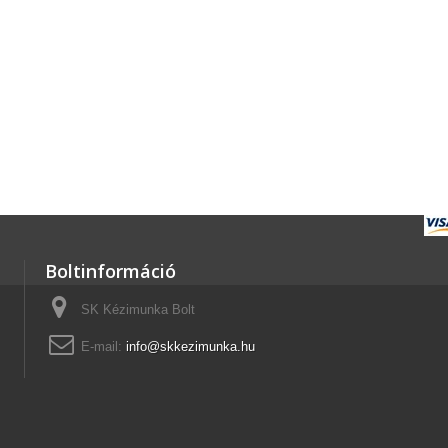
Boltinformáció
SK Kézimunka Bolt
E-mail:
info@skkezimunka.hu