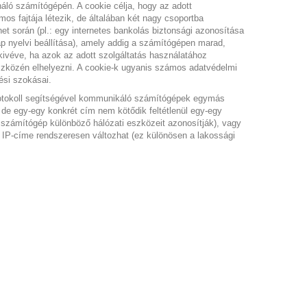
náló számítógépén. A cookie célja, hogy az adott
s fajtája létezik, de általában két nagy csoportba
t során (pl.: egy internetes bankolás biztonsági azonosítása
lap nyelvi beállítása), amely addig a számítógépen marad,
 [kivéve, ha azok az adott szolgáltatás használatához
eszközén elhelyezni. A cookie-k ugyanis számos adatvédelmi
ési szokásai.
protokoll segítségével kommunikáló számítógépek egymás
de egy-egy konkrét cím nem kötődik feltétlenül egy-egy
 számítógép különböző hálózati eszközeit azonosítják), vagy
 IP-címe rendszeresen változhat (ez különösen a lakossági