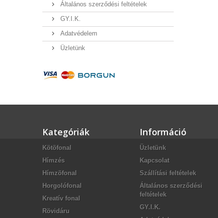
Általános szerződési feltételek
GY.I.K.
Adatvédelem
Üzletünk
Kategóriák
Információ
Kötõfonal
Üzletünk
Hímzés
Kapcsolat
Hímzõfonal
Szállítási feltételek
Horgolófonal
Általános szerződési
feltételek
Kreatív fonal
GY.I.K.
Rövidáru