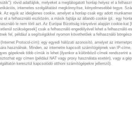
sütik"):
rövid adatfájlok, melyeket a meglátogatott honlap helyez el a felhasz
ikációs, internetes szolgáltatást megkönnyítse, kényelmesebbé tegye. Számo
k. Az egyik az ideiglenes cookie, amelyet a honlap csak egy adott munkamene
yez el a felhasználó eszközén, a másik fajtája az állandó cookie (pl.: egy hon
használó le nem törli azt. Az Európai Bizottság irányelvei alapján cookie-kat
etlenül szükségesek] csak a felhasználó engedélyével lehet a felhasználó 
tnek fel, például a segítségükkel nyomon követhetőek a felhasználó böngész
(Internet Protocol-cím):
egy egyedi hálózati azonosító, amelyet az internet
ára használnak. Minden, az internetre kapcsolt számítógépnek van IP-címe, 
yes gépeknek több címük is lehet (ilyenkor a különböző címek rendszerint a
sztozhat egy címen (például NAT vagy proxy használata esetén), vagy a gép
olgáltatón keresztül kapcsolódó otthoni számítógépekre jellemző).