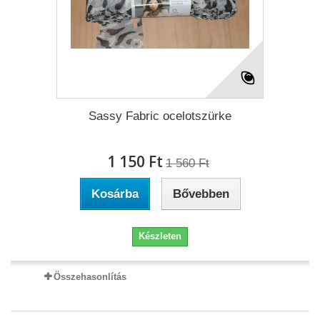
Sassy Fabric ocelotszürke
1 150 Ft‎
1 560 Ft‎
Kosárba
Bővebben
Készleten
Összehasonlítás