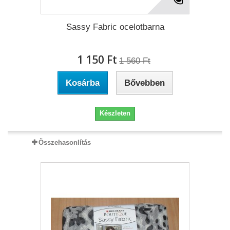
Sassy Fabric ocelotbarna
1 150 Ft‎
1 560 Ft‎
Kosárba
Bővebben
Készleten
Összehasonlítás