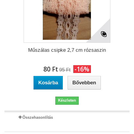
Műszálas csipke 2,7 cm rózsaszin
80 Ft‎
-16%
95 Ft‎
Kosárba
Bővebben
Készleten
Összehasonlítás