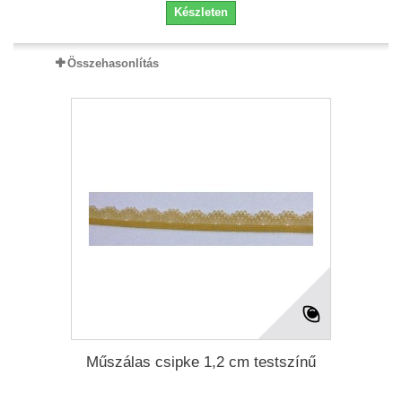
Készleten
Összehasonlítás
Műszálas csipke 1,2 cm testszínű