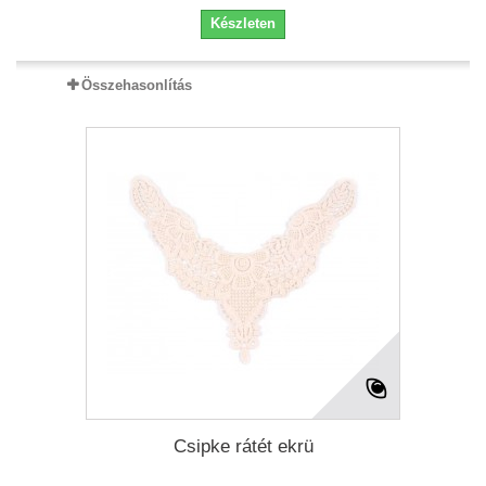
Készleten
Összehasonlítás
Csipke rátét ekrü