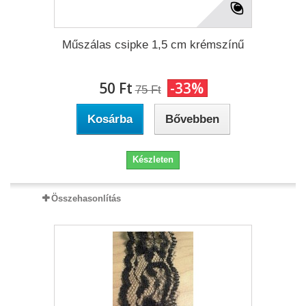
Műszálas csipke 1,5 cm krémszínű
50 Ft‎
-33%
75 Ft‎
Kosárba
Bővebben
Készleten
Összehasonlítás