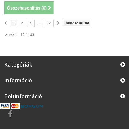
Összehasonlítás (
0
)
1
2
3
...
12
Mindet mutat
Mutat 1 - 12 / 143
Kategóriák
Információ
Boltinformáció