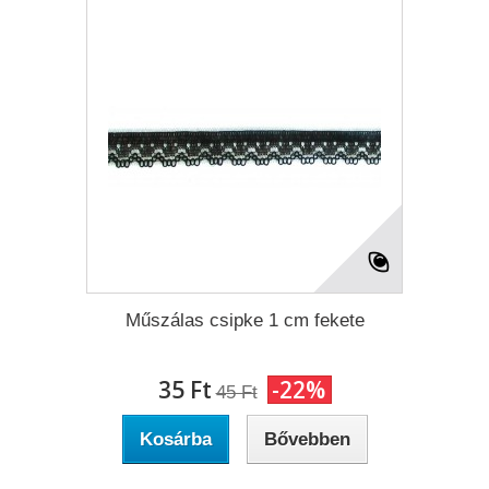
Műszálas csipke 1 cm fekete
35 Ft‎
-22%
45 Ft‎
Kosárba
Bővebben