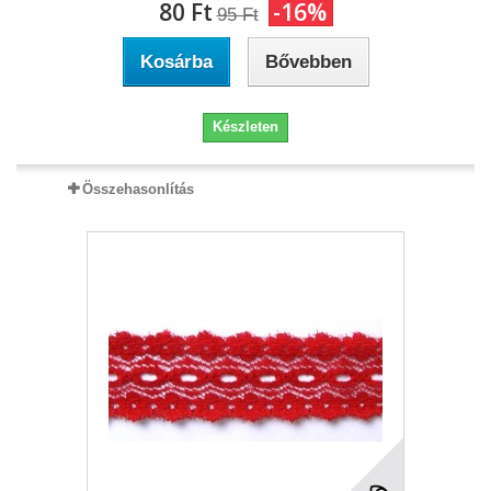
80 Ft‎
-16%
95 Ft‎
Kosárba
Bővebben
Készleten
Összehasonlítás