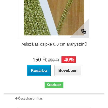
Műszálas csipke 0,8 cm aranyszínű
150 Ft‎
-40%
250 Ft‎
Kosárba
Bővebben
Készleten
Összehasonlítás