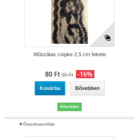
Műszálas csipke 2,5 cm fekete
80 Ft‎
-16%
95 Ft‎
Kosárba
Bővebben
Készleten
Összehasonlítás