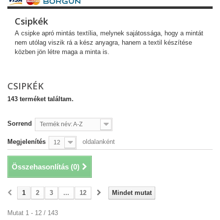
Csipkék
A csipke apró mintás textília, melynek sajátossága, hogy a mintát
nem utólag viszik rá a kész anyagra, hanem a textil készítése
közben jön létre maga a minta is.
CSIPKÉK
143 terméket találtam.
Sorrend
Termék név: A-Z
Megjelenítés
oldalanként
12
Összehasonlítás (
0
)
1
2
3
...
12
Mindet mutat
Mutat 1 - 12 / 143