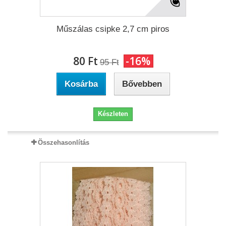
Műszálas csipke 2,7 cm piros
80 Ft‎
-16%
95 Ft‎
Kosárba
Bővebben
Készleten
Összehasonlítás