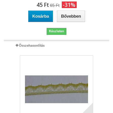
45 Ft‎
-31%
65 Ft‎
Kosárba
Bővebben
Készleten
Összehasonlítás