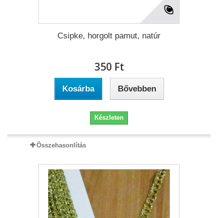
Csipke, horgolt pamut, natúr
350 Ft‎
Kosárba
Bővebben
Készleten
Összehasonlítás