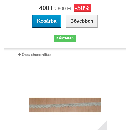
400 Ft‎
-50%
800 Ft‎
Kosárba
Bővebben
Készleten
Összehasonlítás