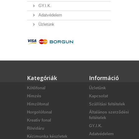
GY.I.K.
Adatvédelem
Üzletünk
Kategóriák
Információ
Kötõfonal
Üzletünk
Hímzés
Kapcsolat
Hímzõfonal
Szállítási feltételek
Horgolófonal
Általános szerződési
feltételek
Kreatív fonal
GY.I.K.
Rövidáru
Adatvédelem
Kézimunka készletek