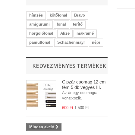
hímzés
kötőfonal
Bravo
amigurumi
fonal
terítő
horgolófonal
Alize
makramé
pamutfonal
Schachenmayr
népi
KEDVEZMÉNYES TERMÉKEK
Cipzár csomag 12 cm
fém 5 db vegyes III.
Az ár egy csomagra
vonatkozik.
600 Ft‎
1 500 Ft‎
Minden akció