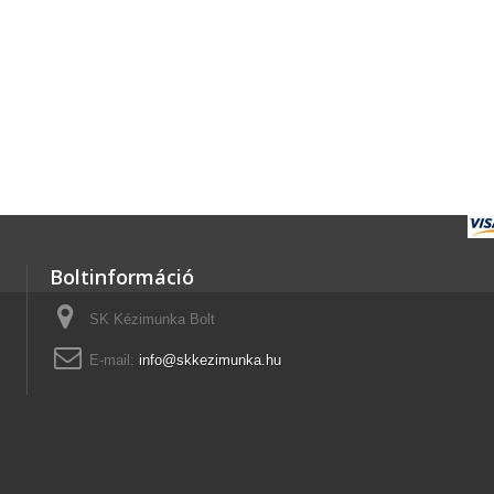
Boltinformáció
SK Kézimunka Bolt
E-mail:
info@skkezimunka.hu