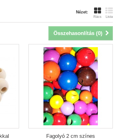
Nézet:
Rács
Lista
Összehasonlítás (
0
)
kkal
Fagolyó 2 cm színes