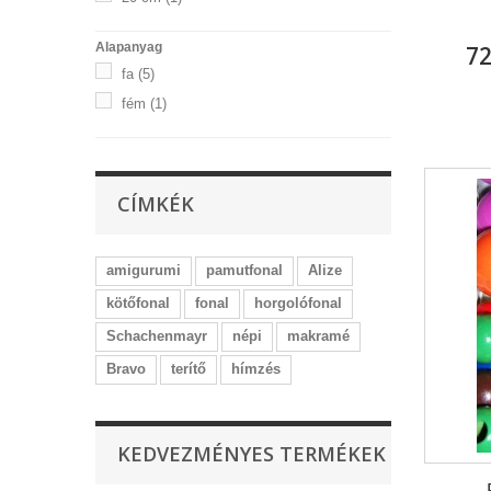
Alapanyag
72
fa
(5)
fém
(1)
CÍMKÉK
amigurumi
pamutfonal
Alize
kötőfonal
fonal
horgolófonal
Schachenmayr
népi
makramé
Bravo
terítő
hímzés
KEDVEZMÉNYES TERMÉKEK