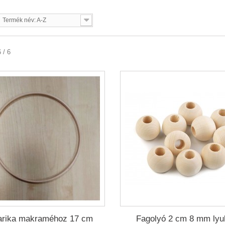
Termék név: A-Z
 / 6
arika makraméhoz 17 cm
Fagolyó 2 cm 8 mm lyu