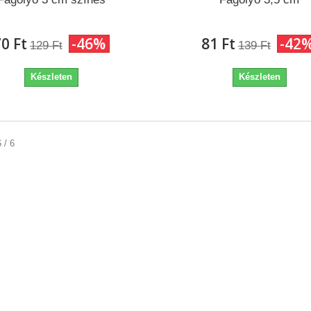
0 Ft‎
-46%
81 Ft‎
-42
129 Ft‎
139 Ft‎
Készleten
Készleten
 / 6