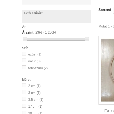
Sorrend
Aktív szűrők:
Mutat 1 - 6
Ár
Árszint:
23Ft‎ - 1 250Ft‎
Szín
ezüst
(1)
natur
(3)
többszínű
(2)
Méret
2 cm
(1)
3 cm
(1)
3,5 cm
(1)
17 cm
(1)
Fa k
20 cm
(1)