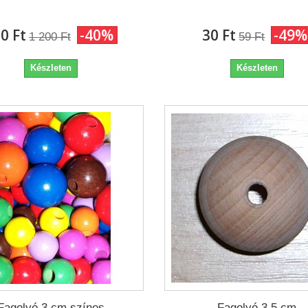
0 Ft‎
-40%
30 Ft‎
-49%
1 200 Ft‎
59 Ft‎
Készleten
Készleten
Fagolyó 3 cm színes
Fagolyó 3,5 cm