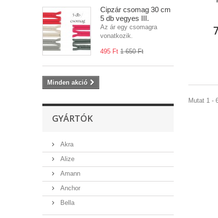
Cipzár csomag 30 cm
5 db vegyes III.
Az ár egy csomagra
7
vonatkozik.
495 Ft‎
1 650 Ft‎
Minden akció
Mutat 1 - 6
GYÁRTÓK
Akra
Alize
Amann
Anchor
Bella