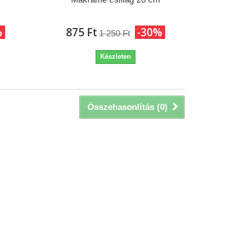
%
875 Ft‎
-30%
1 250 Ft‎
Készleten
Összehasonlítás (
0
)