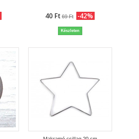
40 Ft‎
-42%
69 Ft‎
Készleten
Makramé csillag 20 cm