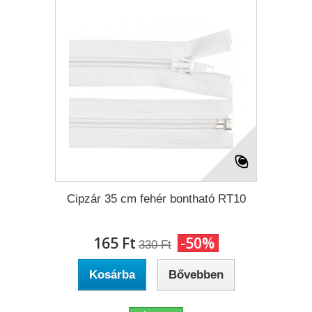
Cipzár 35 cm fehér bontható RT10
165 Ft‎
-50%
330 Ft‎
Kosárba
Bővebben