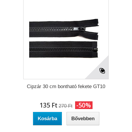
Cipzár 30 cm bontható fekete GT10
135 Ft‎
-50%
270 Ft‎
Kosárba
Bővebben