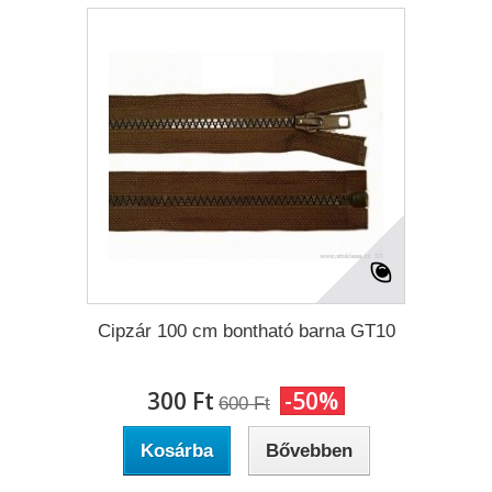
Cipzár 100 cm bontható barna GT10
300 Ft‎
-50%
600 Ft‎
Kosárba
Bővebben