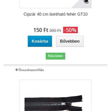
Cipzár 40 cm bontható fehér GT10
150 Ft‎
-50%
300 Ft‎
Kosárba
Bővebben
Készleten
Összehasonlítás