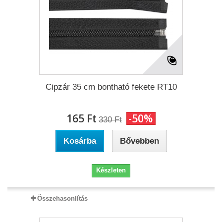
Cipzár 35 cm bontható fekete RT10
165 Ft‎
-50%
330 Ft‎
Kosárba
Bővebben
Készleten
Összehasonlítás