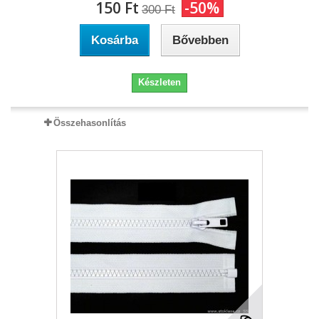
150 Ft‎
-50%
300 Ft‎
Kosárba
Bővebben
Készleten
Összehasonlítás