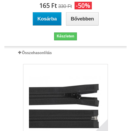
165 Ft‎
-50%
330 Ft‎
Kosárba
Bővebben
Készleten
Összehasonlítás