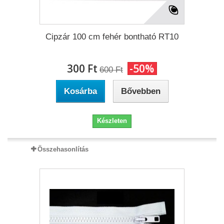
Cipzár 100 cm fehér bontható RT10
300 Ft‎
-50%
600 Ft‎
Kosárba
Bővebben
Készleten
Összehasonlítás