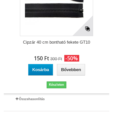
Cipzár 40 cm bontható fekete GT10
150 Ft‎
-50%
300 Ft‎
Kosárba
Bővebben
Készleten
Összehasonlítás