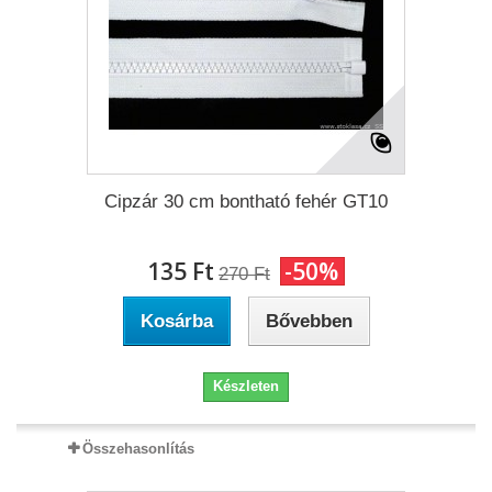
Cipzár 30 cm bontható fehér GT10
135 Ft‎
-50%
270 Ft‎
Kosárba
Bővebben
Készleten
Összehasonlítás