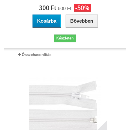
300 Ft‎
-50%
600 Ft‎
Kosárba
Bővebben
Készleten
Összehasonlítás