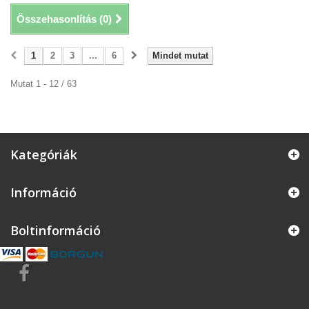
Összehasonlítás (
0
)
1
2
3
...
6
Mindet mutat
Mutat 1 - 12 / 63
Kategóriák
Információ
Boltinformáció