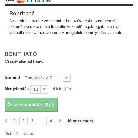
Bontható
Az eredeti cipzár elve szerint a két szövetcsík szembenézõ
peremén sorakozó, eltoltan elhelyezkedõ fogak egyik felén kis
kiemelkedés, a másikon ennek megfelelõ bemélyedés található
BONTHATÓ
63 terméket találtam.
Sorrend
Termék név: A-Z
Megjelenítés
oldalanként
12
Összehasonlítás (
0
)
1
2
3
...
6
Mindet mutat
Mutat 1 - 12 / 63