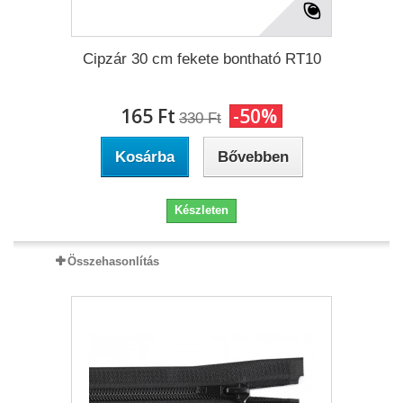
Cipzár 30 cm fekete bontható RT10
165 Ft‎
-50%
330 Ft‎
Kosárba
Bővebben
Készleten
Összehasonlítás