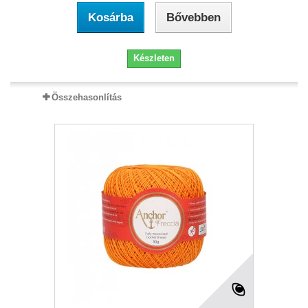
Kosárba
Bővebben
Készleten
Összehasonlítás