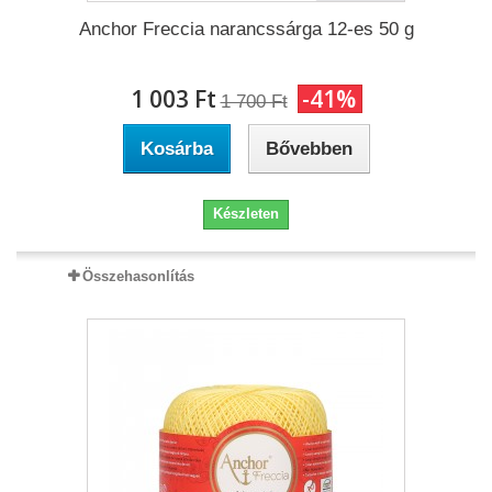
Anchor Freccia narancssárga 12-es 50 g
1 003 Ft‎
-41%
1 700 Ft‎
Kosárba
Bővebben
Készleten
Összehasonlítás