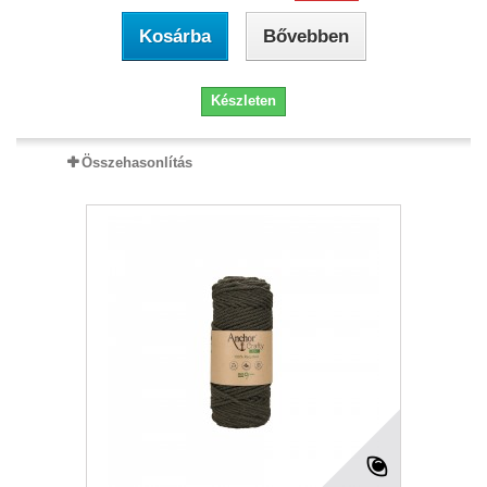
Kosárba
Bővebben
Készleten
Összehasonlítás