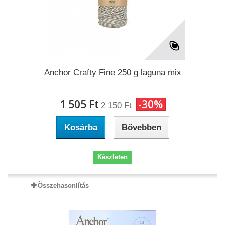
Anchor Crafty Fine 250 g laguna mix
1 505 Ft‎
-30%
2 150 Ft‎
Kosárba
Bővebben
Készleten
Összehasonlítás