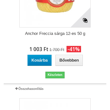
Anchor Freccia sárga 12-es 50 g
1 003 Ft‎
-41%
1 700 Ft‎
Kosárba
Bővebben
Készleten
Összehasonlítás