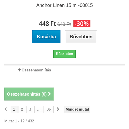
Anchor Linen 15 m -00015
448 Ft‎
-30%
640 Ft‎
Kosárba
Bővebben
Készleten
Összehasonlítás
Összehasonlítás (
0
)
1
2
3
...
36
Mindet mutat
Mutat 1 - 12 / 432