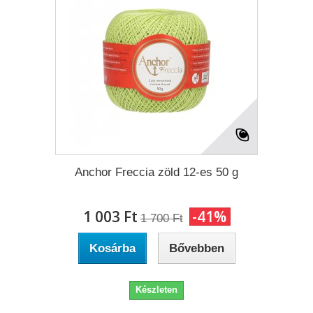
Anchor Freccia zöld 12-es 50 g
1 003 Ft‎
-41%
1 700 Ft‎
Kosárba
Bővebben
Készleten