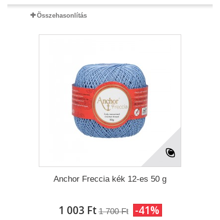
Összehasonlítás
Anchor Freccia kék 12-es 50 g
1 003 Ft‎
-41%
1 700 Ft‎