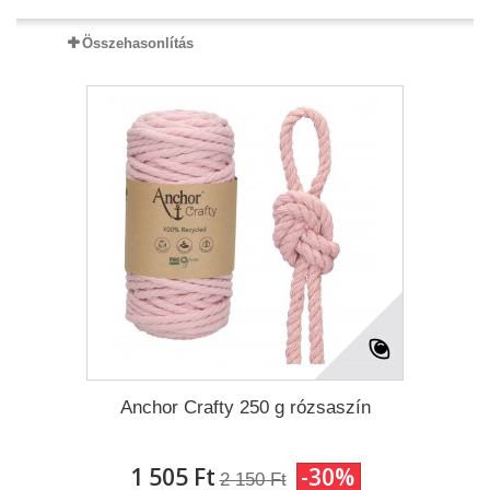
Összehasonlítás
Anchor Crafty 250 g rózsaszín
1 505 Ft‎
-30%
2 150 Ft‎