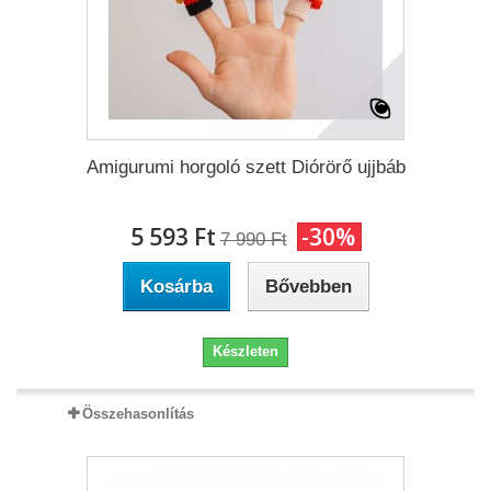
Amigurumi horgoló szett Diórörő ujjbáb
5 593 Ft‎
-30%
7 990 Ft‎
Kosárba
Bővebben
Készleten
Összehasonlítás