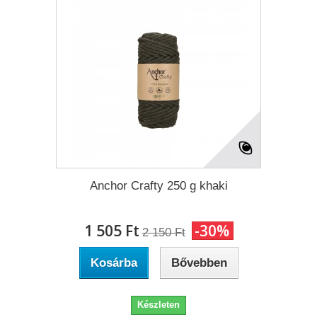
Anchor Crafty 250 g khaki
1 505 Ft‎
-30%
2 150 Ft‎
Kosárba
Bővebben
Készleten