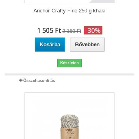
Anchor Crafty Fine 250 g khaki
1 505 Ft‎
-30%
2 150 Ft‎
Kosárba
Bővebben
Készleten
Összehasonlítás