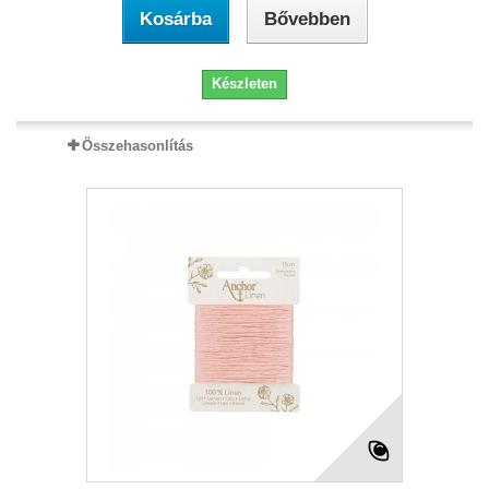
Kosárba
Bővebben
Készleten
Összehasonlítás