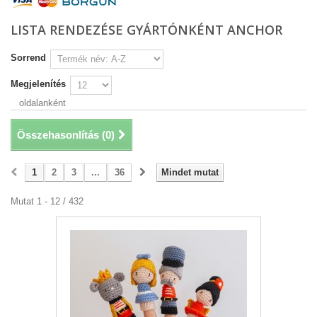
LISTA RENDEZÉSE GYÁRTÓNKÉNT ANCHOR
Sorrend
Megjelenítés
oldalanként
Összehasonlítás (
0
)
1
2
3
...
36
Mindet mutat
Mutat 1 - 12 / 432