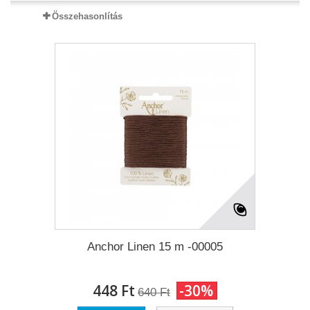
Összehasonlítás
Anchor Linen 15 m -00005
448 Ft‎
-30%
640 Ft‎