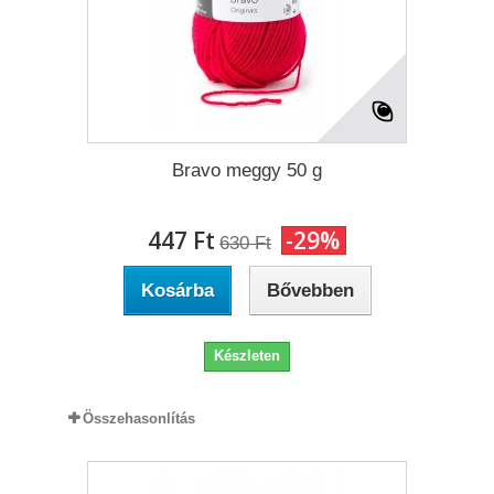
Bravo meggy 50 g
447 Ft‎
-29%
630 Ft‎
Kosárba
Bővebben
Készleten
Összehasonlítás