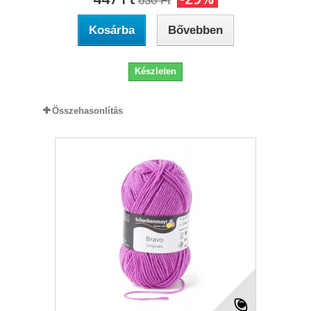
630 Ft‎
Kosárba
Bővebben
Készleten
Összehasonlítás