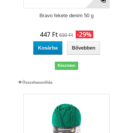
Bravo fekete denim 50 g
447 Ft‎
-29%
630 Ft‎
Kosárba
Bővebben
Készleten
Összehasonlítás