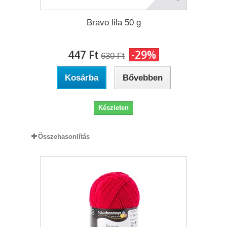
Bravo lila 50 g
447 Ft‎
-29%
630 Ft‎
Kosárba
Bővebben
Készleten
Összehasonlítás