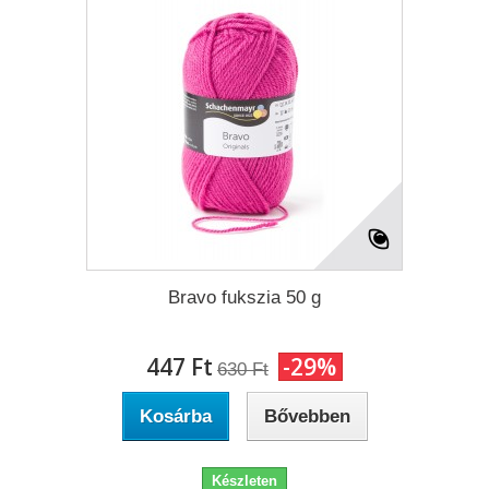
Bravo fukszia 50 g
447 Ft‎
-29%
630 Ft‎
Kosárba
Bővebben
Készleten