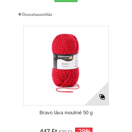
Összehasonlítás
Bravo láva mouliné 50 g
447 Ft‎
-29%