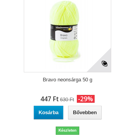
Bravo neonsárga 50 g
447 Ft‎
-29%
630 Ft‎
Kosárba
Bővebben
Készleten