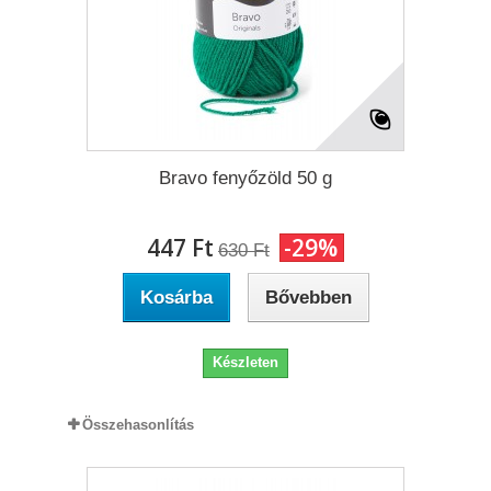
Bravo fenyőzöld 50 g
447 Ft‎
-29%
630 Ft‎
Kosárba
Bővebben
Készleten
Összehasonlítás