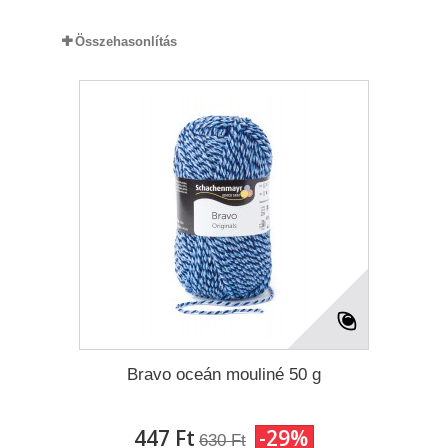
Összehasonlítás
Bravo oceán mouliné 50 g
447 Ft‎
-29%
630 Ft‎