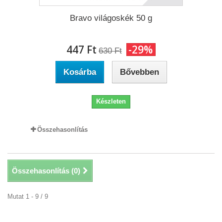
Bravo világoskék 50 g
447 Ft‎
-29%
630 Ft‎
Kosárba
Bővebben
Készleten
Összehasonlítás
Összehasonlítás (
0
)
Mutat 1 - 9 / 9