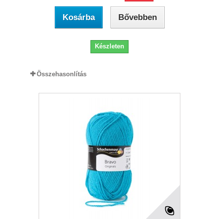
Kosárba
Bővebben
Készleten
Összehasonlítás