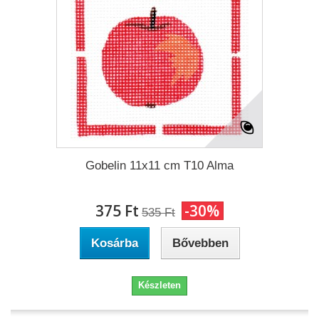
Gobelin 11x11 cm T10 Alma
375 Ft‎
-30%
535 Ft‎
Kosárba
Bővebben
Készleten