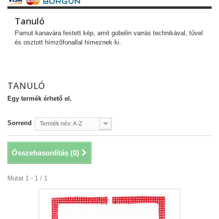
Tanuló
Pamut kanavára festett kép, amit gobelin varrás technikával, tûvel
és osztott hímzõfonallal hímeznek ki.
TANULÓ
Egy termék érhető el.
Sorrend
Termék név: A-Z
Összehasonlítás (
0
)
Mutat 1 - 1 / 1