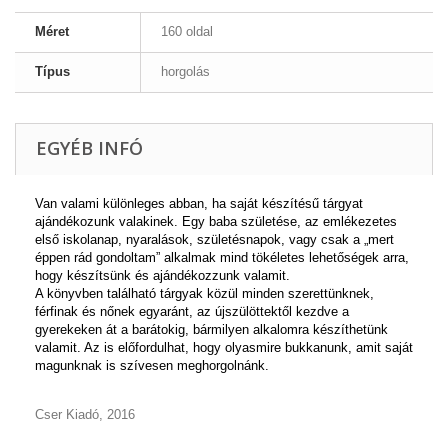
Méret
160 oldal
Típus
horgolás
EGYÉB INFÓ
Van valami különleges abban, ha saját készítésű tárgyat
ajándékozunk valakinek. Egy baba születése, az emlékezetes
első iskolanap, nyaralások, születésnapok, vagy csak a „mert
éppen rád gondoltam” alkalmak mind tökéletes lehetőségek arra,
hogy készítsünk és ajándékozzunk valamit.
A könyvben található tárgyak közül minden szerettünknek,
férfinak és nőnek egyaránt, az újszülöttektől kezdve a
gyerekeken át a barátokig, bármilyen alkalomra készíthetünk
valamit. Az is előfordulhat, hogy olyasmire bukkanunk, amit saját
magunknak is szívesen meghorgolnánk.
Cser Kiadó, 2016