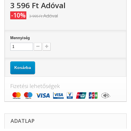
3 596 Ft‎
Adóval
-10%
Adóval
3 995 Ft‎
Mennyiség
Kosárba
Fizetési lehetőségek
ADATLAP